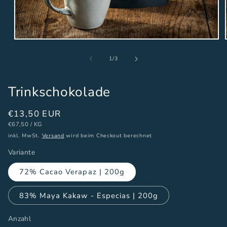
von
1
/
3
Trinkschokolade
Normaler
€13,50 EUR
GRUNDPREIS
PRO
Preis
€67,50
/
KG
inkl. MwSt.
Versand
wird beim Checkout berechnet
Variante
72% Cacao Verapaz | 200g
83% Maya Kakaw - Especias | 200g
Anzahl