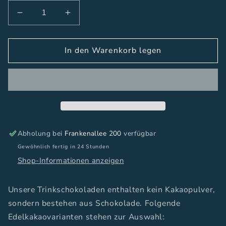
Verringere
Erhöhe
die
die
Menge
Menge
für
In den Warenkorb legen
für
Trinkschokolade
Trinkschokolade
Abholung bei
Frankenallee 200
verfügbar
Gewöhnlich fertig in 24 Stunden
Shop-Informationen anzeigen
Unsere Trinkschokoladen enthalten kein Kakaopulver,
sondern bestehen aus Schokolade. Folgende
Edelkakaovarianten stehen zur Auswahl: